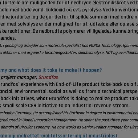
en fortælle om muligheden for at nedbryde elektronikskrot ved 
rhold med både vand, kuldioxid og evt. pyrolyse. Ved konvention
ældne jordarter, og de går derfor til spilde sammen med andre 
 med solvolyse er der mulighed for at udfælde eller opløse sj
e reaktioner. De nedbrudte polymerer vil ligeledes kunne brin
rændes.
. i geologi og arbejder som materialespecialist hos FORCE Technology. Igennem
eraktioner med organiske tilsætningsstoffer, skadesanalyse, NDT og overfladeb
omy and what does it take to make it happen?
 project manager,
Grundfos
Grundfos´ experience with End-of-Life product take-back as a fu
ancial, environmental, social as well as from a technical perspe
back initiatives,
what
Grundfos is doing to realize product ta
small scale CSR initiative to an industrial revenue stream.
iesbaden Germany. He accomplished his Bachelor in degree in environmental eng
aduated in Global Innovation Management. He spent the past three year combin
 domain of Circular Economy. He now works as Senior Project Manager for Circ
nologi målrettet kvalitetssortering af industriplast