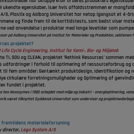
irksomheder har skrappe krav til deres produkters egenskaber o
l ukendte egenskaber, især hvis affaldsstrømmen er mangfold
A/S, Plastix og Aalborg Universitet har netop igangsat et 4-år
mmene og finde frem til de korttidstests, som bedst viser mate
ne ved anvendelse i produkter med lange levetider som pumper
ssor på Aalborg Universitet på Institut for Materialer og Produktion, sektionen 
urces projektet?
 LIfe Cycle Engineering, Institut for Kemi-, Bio- og Miljøtek
rte TI, SDU og CLEAN, projektet ’Rethink Resources’ sammen me
udfordringer i forhold til optimering af ressourceforbrug og ci
 til fem områder: Gentænkt produktdesign, Identifikation og re
ye cirkulære forretningsmuligheder og Optimering af genvinding
ev fundet i projektet.
se hos Novozymes i 1982 arbejdet med miljø og industri – energioptimering, van
rik været tilknyttet Syddansk Universitet som underviser og projektmedarbejder
 fremtidens materialeforsyning
y director,
Lego System A/S