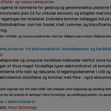
,
Affalds- og ressourceindustrien
ltagerne til rammerne for genbrug og genanvendelse, planerne f
missionens plan 2.0 for cirkulær økonomi, og arbejdet med omr
regeringen har etableret. Endvidere kommer indlægget ind på de
faldsdirektiver, som har fundet sted i sommer, og klassifice
ring.
eder i Affalds- og ressourceindustrien. Han har tidligere være ansat i Miljøstyre
dne jordarter fra elektronikskrot: Solcellepaneler og harddis
PU
cellepaneler og computer harddiske indeholder relativt store 
gen af disse meget forskellige typer elektronikskrot så komplic
erialerne ofte tabt og reduceres til legeringselementer i stål 
ektrokemisk adskillelse, og kommer med flere – også økonomisk
list ingeniør hos IPU siden 2005. Han arbejder med rådgivning og udvikling inde
n har de seneste år deltaget i flere forsknings- og udviklingsprojekter om gena
er i elektronikskrot
list,
Force Technology