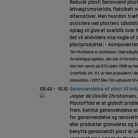
Reducér plast! Genanvend plast
letvægtsmateriale, fleksibelt 
alternativer. Men hvordan træff
assistere ved plastens såkaldte
oplæg vil give et overblik over
Det vil endvidere vise nogle af
plastprodukter, – komponenter 
Tim McAloone er professor i bæredygti
forskningsprojekter, der har til formå
Han har været på DTU siden 1998 og har
Cranfield, UK. P.t. er han præsident i 
innovation. I 2017 blev Tim udnævnt til
09.40
-
10.10
Genanvendelse af plast til in
Jesper de Claville Christiansen,
Plastaffald er et globalt probl
frem. Kemisk genanvendelse er 
for genanvendelse og renovering
eller produkter granuleres og bl
benytte genanvendt plast er uk