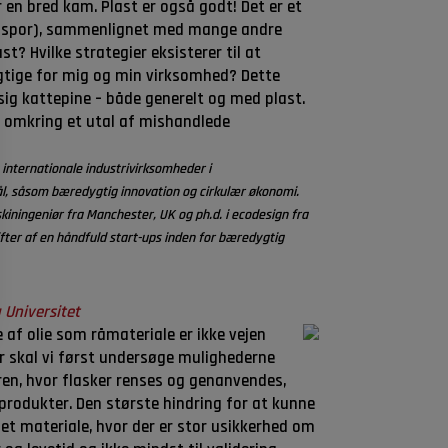
en bred kam. Plast er også godt! Det er et
jøfodspor), sammenlignet med mange andre
t? Hvilke strategier eksisterer til at
rigtige for mig og min virksomhed? Dette
sig kattepine – både generelt og med plast.
lg omkring et utal af mishandlede
nternationale industrivirksomheder i
mål, såsom bæredygtig innovation og cirkulær økonomi.
iningeniør fra Manchester, UK og ph.d. i ecodesign fra
ifter af en håndfuld start-ups inden for bæredygtig
 Universitet
 af olie som råmateriale er ikke vejen
or skal vi først undersøge mulighederne
øren, hvor flasker renses og genanvendes,
e produkter. Den største hindring for at kunne
t materiale, hvor der er stor usikkerhed om