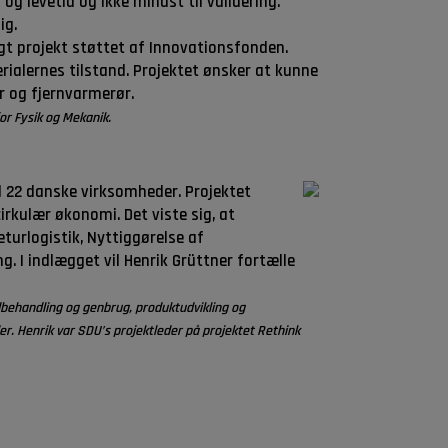
g levetid og ikke mindst til validering.
ig.
igt projekt støttet af Innovationsfonden.
rialernes tilstand. Projektet ønsker at kunne
 og fjernvarmerør.
for Fysik og Mekanik.
d 22 danske virksomheder. Projektet
rkulær økonomi. Det viste sig, at
turlogistik, Nyttiggørelse af
. I indlægget vil Henrik Grüttner fortælle
dbehandling og genbrug, produktudvikling og
. Henrik var SDU’s projektleder på projektet Rethink