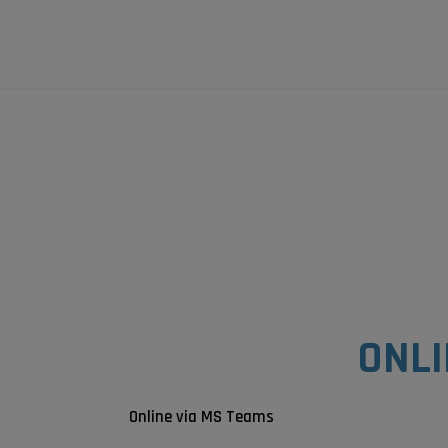
Hop
til
indholdet
ONLI
Online via MS Teams