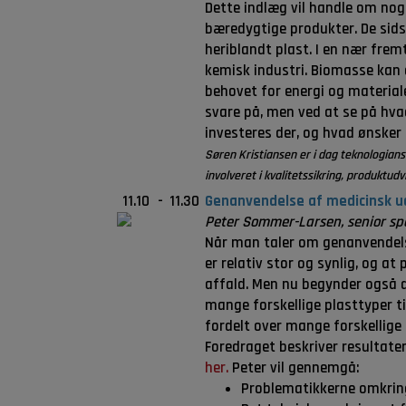
Dette indlæg vil handle om nog
bæredygtige produkter. De sids
heriblandt plast. I en nær fremt
kemisk industri. Biomasse kan d
behovet for energi og material
svare på, men ved at se på hvad 
investeres der, og hvad ønsker
Søren Kristiansen er i dag teknologian
involveret i kvalitetssikring, produktud
11.10
-
11.30
Genanvendelse af medicinsk ud
Peter Sommer-Larsen, senior spe
Når man taler om genanvendels
er relativ stor og synlig, og a
affald. Men nu begynder også 
mange forskellige plasttyper ti
fordelt over mange forskellige
Foredraget beskriver resultate
her.
Peter vil gennemgå:
Problematikkerne omkrin