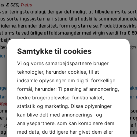
ter & CEO,
Trebo
sorteringsteknologi, der gør det muligt at tilbyde on-site sort
s sorteringssystem er i stand til at adskille sammenblandede 
ialerne, herunder densitet, form og størrelse. Produktionsvi
et on-site ved årlige affaldsmængder med virgin værdi fra € 5
rbejder med.
er af Trebo. Han har en diplomgrad i maskinteknik og en kandidatgrad i Design &
Samtykke til cookies
or konsulent, IPU
Vi og vores samarbejdspartnere bruger
teknologier, herunder cookies, til at
indsamle oplysninger om dig til forskellige
dagens tema ved Peter Sommer-Larsen, senior specialist, Tekno
formål, herunder: Tilpasning af annoncering,
først ved skraldespanden: Cirkulær økonomi som ramme for r
bedre brugeroplevelse, funktionalitet,
Mekanik
statistik og marketing. Disse oplysninger
mråder for bæredygtighed i vores moderne samfund er ressource
kan blive delt med annoncerings- og
 er ude af trit med klodens evne til at genskabe materialer 
analysepartnere, som kan kombinere dem
r syndere er plast. Billeder af plastøer i oceanerne, forgiftede
 og Sydamerika, har ledt til en skærpet og kritisk opmærksomhe
med data, du tidligere har givet dem eller