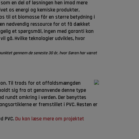
d som en del af løsningen hen imod mere
ivet os energi og kemiske produkter,
 os til at biomasse får en større betydning i
e en nødvendig ressource for at få dækket
lgelig et spørgsmål, ingen med garanti kan
il gå. Hvilke teknologier udvikles, hvor
spunktet gennem de seneste 30 år, hvor Søren har været
on. Til trods for at affaldsmængden
afholdt sig fra at genanvende denne type
 rundt omkring i verden. Der benyttes
ngsartiklerne er fremstillet i PVC. Resten er
ød PVC.
Du kan læse mere om projektet