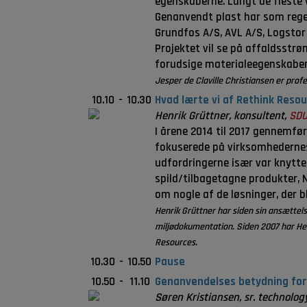
egenskaberne. Langt de fleste v
Genanvendt plast har som rege
Grundfos A/S, AVL A/S, Logstor 
Projektet vil se på affaldsstrø
forudsige materialeegenskaber
Jesper de Claville Christiansen er profe
10.10
-
10.30
Hvad lærte vi af Rethink Reso
Henrik Grüttner, konsultent,
SDU
I årene 2014 til 2017 gennemfø
fokuserede på virksomhedernes 
udfordringerne især var knyttet
spild/tilbagetagne produkter, N
om nogle af de løsninger, der bl
Henrik Grüttner har siden sin ansættel
miljødokumentation. Siden 2007 har Hen
Resources.
10.30
-
10.50
Pause
10.50
-
11.10
Genanvendelses betydning for
Søren Kristiansen, sr. technolog