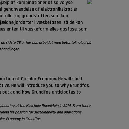
hjælp af kombinationer af solvolyse
el genanvendelse af elektronikskrot er
metaller og grundstoffer, som kun
ældne jordarter i væskefasen, så de kan
ges enten til væskeform elles gasfase, som
 de sidste 28 år har han arbejdet med betonteknologi på
ehandlinger.
nction of Circular Economy. He will shed
ctive. He will introduce you to
why
Grundfos
ke back and
how
Grundfos anticipates to
ineering at the Hoschule RheinMain in 2014. From there
ing his passion for sustainability and operations
ular Economy in Grundfos.