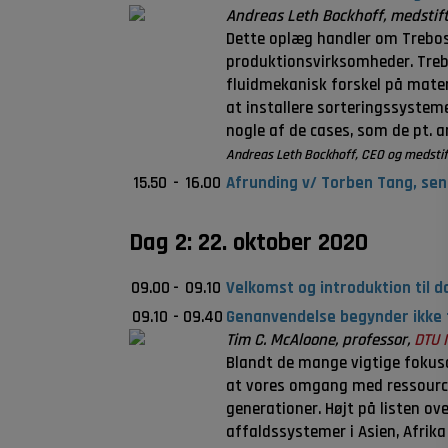
Andreas Leth Bockhoff, medstif
Dette oplæg handler om Trebos 
produktionsvirksomheder. Trebo
fluidmekanisk forskel på mater
at installere sorteringssystem
nogle af de cases, som de pt. a
Andreas Leth Bockhoff, CEO og medstift
15.50
-
16.00
Afrunding v/ Torben Tang, seni
Dag 2: 22. oktober 2020
09.00
-
09.10
Velkomst og introduktion til 
09.10
-
09.40
Genanvendelse begynder ikke 
Tim C. McAloone, professor,
DTU 
Blandt de mange vigtige fokuso
at vores omgang med ressourcer
generationer. Højt på listen ove
affaldssystemer i Asien, Afrika