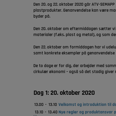
Den 20. og 22. oktober 2020 går ATV-SEMAPP
plastprodukter. Genanvendelse kan være ma
byder på.
Den 20. oktober om eftermiddagen sætter vi
materialer (f.eks. plast og metal), og som d
Den 22. oktober om formiddagen har vi udeluk
samt konkrete eksempler på genanvendelse o
De to dage er for dig, der arbejder med samm
cirkulær økonomi – også så det stadig giver 
Dag 1: 20. oktober 2020
13.00
-
13.10
Velkomst og introduktion til 
13.10
-
13.40
Nye regler og produktansvar 