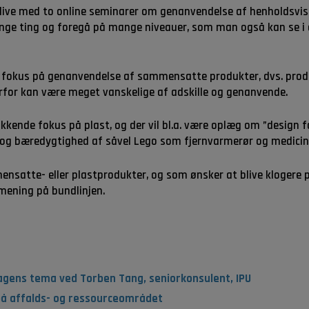
 live med to online seminarer om genanvendelse af henholdsv
nge ting og foregå på mange niveauer, som man også kan se 
 fokus på genanvendelse af sammensatte produkter, dvs. prod
erfor kan være meget vanskelige af adskille og genanvende.
kende fokus på plast, og der vil bl.a. være oplæg om ”design for
g bæredygtighed af såvel Lego som fjernvarmerør og medicins
ensatte- eller plastprodukter, og som ønsker at blive klogere p
mening på bundlinjen.
dagens tema ved Torben Tang, seniorkonsulent, IPU
på affalds- og ressourceområdet