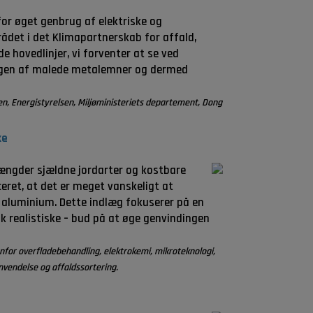
or øget genbrug af elektriske og
ådet i det Klimapartnerskab for affald,
 hovedlinjer, vi forventer at se ved
ringen af malede metalemner og dermed
lsen, Energistyrelsen, Miljøministeriets departement, Dong
ke
mængder sjældne jordarter og kostbare
eret, at det er meget vanskeligt at
og aluminium. Dette indlæg fokuserer på en
 realistiske – bud på at øge genvindingen
nfor overfladebehandling, elektrokemi, mikroteknologi,
nvendelse og affaldssortering.