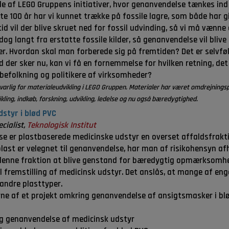
le af LEGO Gruppens initiativer, hvor genanvendelse tænkes in
te 100 år har vi kunnet trække på fossile lagre, som både har g
id vil der blive skruet ned for fossil udvinding, så vi må vænne
og langt fra erstatte fossile kilder, så genanvendelse vil bliv
er. Hvordan skal man forberede sig på fremtiden? Det er selvfø
der sker nu, kan vi få en fornemmelse for hvilken retning, det v
 befolkning og politikere af virksomheder?
svarlig for materialeudvikling i LEGO Gruppen. Materialer har været omdrejning
vikling, indkøb, forskning, udvikling, ledelse og nu også bæredygtighed.
styr i blød PVC
cialist,
Teknologisk Institut
e er plastbaserede medicinske udstyr en overset affaldsfrakti
t plast er velegnet til genanvendelse, har man af risikohensyn 
denne fraktion at blive genstand for bæredygtig opmærksomhed
l fremstilling af medicinsk udstyr. Det anslås, at mange af enga
 andre plasttyper.
rne af et projekt omkring genanvendelse af ansigtsmasker i bl
g genanvendelse af medicinsk udstyr