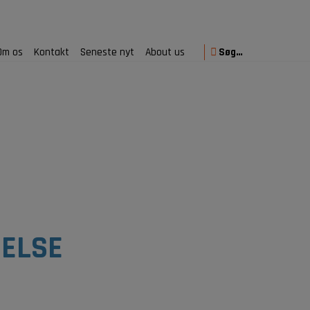
Om os
Kontakt
Seneste nyt
About us
Søg…
DELSE