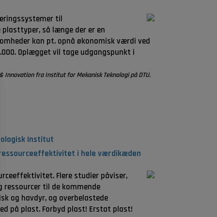
eringssystemer til
plasttyper, så længe der er en
rksomheder kan pt. opnå økonomisk værdi ved
0.000. Oplægget vil tage udgangspunkt i
 Innovation fra Institut for Mekanisk Teknologi på DTU.
logisk Institut
essourceeffektivitet i hele værdikæden
effektivitet. Flere studier påviser,
og ressourcer til de kommende
 fisk og havdyr, og overbelastede
d på plast. Forbyd plast! Erstat plast!