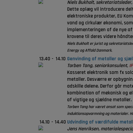
Niels Bukholt, sekretariatsleder
Dette oplæg vil introducere de
elektroniske produkter, EU Kom
vand og cirkulær økonomi, som 
implementeringen af de nye af
kravene til deres videre håndte
Niels Bukholt er jurist og sekretariatsl
Energy og Affald Danmark.
13.40
-
14.10
Genvinding af metaller og sjæl
Torben Tang, seniorkonsulent,
I
Kasseret elektronik som fx sol
metaller. Desværre er opbygnin
adskille delene. Derfor går mat
kombination af mekanisk og el
af vigtige og sjældne metaller.
Torben Tang har været ansat som specia
induktionsopvarmning og materialer. Ha
14.10
-
14.40
Udvinding af værdifulde metall
Jens Henriksen, materialespecia