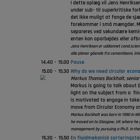
I dette oplæg vil Jens Henriks
under sub- til superkritiske fo
det ikke muligt at fange de sj
forekommer i små mængder. Men
separeres ved sekundære kemisk
enten kan oparbejdes eller afb
Jens Henriksen er uddannet cand.scient
alle planer gående fra cementkemi, int
14.40
-
15.00
Pause
15.00
-
15.30
Why do we need circular econ
Markus Thomas Bockholt, senior
Markus is going to talk about 
light on the subject from a fin
is motivated to engage in take 
move from Circular Economy as 
Markus Bockholt was born in 1990 in W
he moved on to Glasgow, UK where he gr
management by pursuing a Ph.D. in the
15.30
-
15.50
En fluidmekanisk sorteringstek