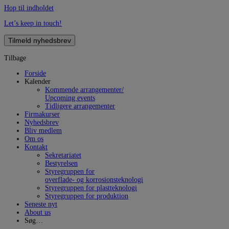
Hop til indholdet
Let’s keep in touch!
Tilmeld nyhedsbrev
Tilbage
Forside
Kalender
Kommende arrangementer/
Upcoming events
Tidligere arrangementer
Firmakurser
Nyhedsbrev
Bliv medlem
Om os
Kontakt
Sekretariatet
Bestyrelsen
Styregruppen for
overflade- og korrosionsteknologi
Styregruppen for plastteknologi
Styregruppen for produktion
Seneste nyt
About us
Søg…