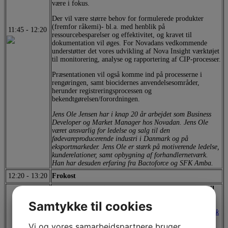
være i fokus.
Der vil være større behov for formulerede produkter
(fremfor råkemi)- bl.a. med henblik på
11:45
-
12:20
ressourcebesparelser og effektivitet, og kravet til
dokumentation vil øges. For Novadans vedkommende
understøtter det vores udvikling af Nova Insight værktøjet
til monitorering, analyse og rapportering af CIP-processer.
Præsentationen vil også komme ind på processerne i
rengøringen, samt biocidernes anvendelsesområder,
herunder registreringsprocessen og
bekendtgørelsen/forordningen.
Jens Ole Jensen har i knap 20 år arbejdet som Business
Developer og Market Manager hos Novadan. Jens Ole
været ansvarlig for ledelse og salg til den
fødevareproducerende industri i Danmark og på
eksportmarkeder. Jens Ole er stærk på motiverende ledelse,
kunderelationer, samt opbygning af forhandlernetværk.
Han har desuden erfaring fra Bactoforce og SFK Amba.
12:20
-
13:20
Frokost
Surface disinfection using UV light (præsentation vil
være på dansk)
Samtykke til cookies
Mahmoud Tawfieq, Senior UV Professional,
Novo Nordisk
A/S
Vi og vores samarbejdspartnere bruger