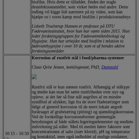
biofilm. Hvis dette er tilfældet, findes der nogle
desinfektionsmidler, som virker bedre end andre. Dette
indlæg vil kigge lidt nærmere på ny viden, som kan
hjælpe os i vores kamp mod biofilm i produktionsudstyr.
Lisbeth Truelstrup Hansen er professor på DTU
Fødevareinstituttet, hvor hun har været siden 2015. Hun
leder forskningsgruppen for Fødevaremikrobiologi og
Hygiejne. Hun har arbejdet med biofilm i relation to
fødevarehygiejne i over 10 år, som et af hendes aktive
forskningsområder.
Korrosion af rustfrit stål i food/pharma-systemer
Claus Qvist Jessen, kemiingeniør, PhD,
Damstahl
Rustfrit stål er kun næsten rustfrit. Afhængig af ståltype
og medie kan man let sætte rustfriheden over styr og
opleve, at det før så fine stål angribes af en mindre
syndflod af ulykker, lige fra de store fladetæringer som
følge af generel korrosion til de mere lokale angreb
forårsaget af grubetæring (pitting) og spændingskorrosion.
Ved de forskellige korrosionsformer gennemgås
betydningen af både stålets legeringselementer og mediets
indvirkning på stålet. Med til mediet hører faktorer som
koncentrationen af salte (især klorid), pH og temperatur
10:15
-
10:50
og kontakttid, men også indholdet af mulige oxidanter,