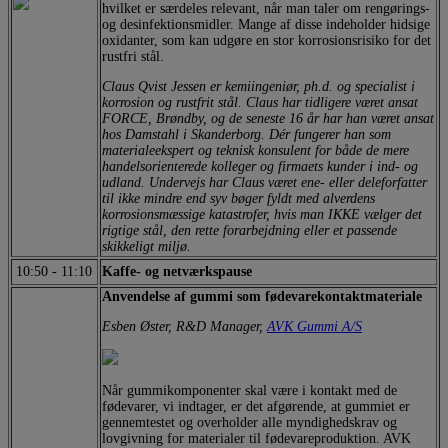
hvilket er særdeles relevant, når man taler om rengørings-
og desinfektionsmidler. Mange af disse indeholder hidsige
oxidanter, som kan udgøre en stor korrosionsrisiko for det
rustfri stål.
Claus Qvist Jessen er kemiingeniør, ph.d. og specialist i
korrosion og rustfrit stål. Claus har tidligere været ansat
FORCE, Brøndby, og de seneste 16 år har han været ansat
hos Damstahl i Skanderborg. Dér fungerer han som
materialeekspert og teknisk konsulent for både de mere
handelsorienterede kolleger og firmaets kunder i ind- og
udland. Undervejs har Claus været ene- eller deleforfatter
til ikke mindre end syv bøger fyldt med alverdens
korrosionsmæssige katastrofer, hvis man IKKE vælger det
rigtige stål, den rette forarbejdning eller et passende
skikkeligt miljø.
10:50
-
11:10
Kaffe- og netværkspause
Anvendelse af gummi som fødevarekontaktmateriale
Esben Øster, R&D Manager,
AVK Gummi A/S
Når gummikomponenter skal være i kontakt med de
fødevarer, vi indtager, er det afgørende, at gummiet er
gennemtestet og overholder alle myndighedskrav og
lovgivning for materialer til fødevareproduktion. AVK