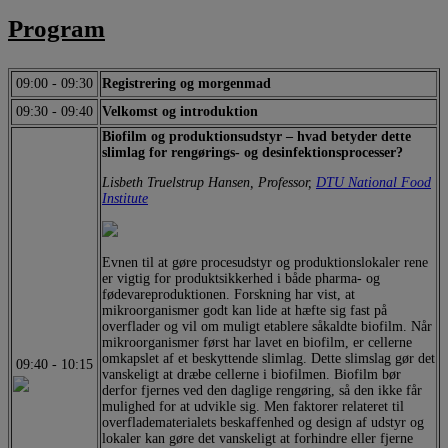
Program
09:00
-
09:30
Registrering og morgenmad
09:30
-
09:40
Velkomst og introduktion
Biofilm og produktionsudstyr – hvad betyder dette
slimlag for rengørings- og desinfektionsprocesser?
Lisbeth Truelstrup Hansen, Professor,
DTU National Food
Institute
Evnen til at gøre procesudstyr og produktionslokaler rene
er vigtig for produktsikkerhed i både pharma- og
fødevareproduktionen. Forskning har vist, at
mikroorganismer godt kan lide at hæfte sig fast på
overflader og vil om muligt etablere såkaldte biofilm. Når
mikroorganismer først har lavet en biofilm, er cellerne
omkapslet af et beskyttende slimlag. Dette slimslag gør det
09:40
-
10:15
vanskeligt at dræbe cellerne i biofilmen. Biofilm bør
derfor fjernes ved den daglige rengøring, så den ikke får
mulighed for at udvikle sig. Men faktorer relateret til
overfladematerialets beskaffenhed og design af udstyr og
lokaler kan gøre det vanskeligt at forhindre eller fjerne