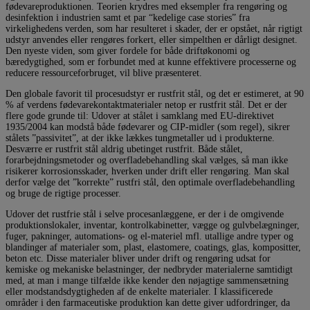
fødevareproduktionen. Teorien krydres med eksempler fra rengøring og
desinfektion i industrien samt et par “kedelige case stories” fra
virkelighedens verden, som har resulteret i skader, der er opstået, når rigtigt
udstyr anvendes eller rengøres forkert, eller simpelthen er dårligt designet.
Den nyeste viden, som giver fordele for både driftøkonomi og
bæredygtighed, som er forbundet med at kunne effektivere processerne og
reducere ressourceforbruget, vil blive præsenteret.
Den globale favorit til procesudstyr er rustfrit stål, og det er estimeret, at 90
% af verdens fødevarekontaktmaterialer netop er rustfrit stål. Det er der
flere gode grunde til: Udover at stålet i samklang med EU-direktivet
1935/2004 kan modstå både fødevarer og CIP-midler (som regel), sikrer
stålets ”passivitet”, at der ikke lækkes tungmetaller ud i produkterne.
Desværre er rustfrit stål aldrig ubetinget rustfrit. Både stålet,
forarbejdningsmetoder og overfladebehandling skal vælges, så man ikke
risikerer korrosionsskader, hverken under drift eller rengøring. Man skal
derfor vælge det ”korrekte” rustfri stål, den optimale overfladebehandling
og bruge de rigtige processer.
Udover det rustfrie stål i selve procesanlæggene, er der i de omgivende
produktionslokaler, inventar, kontrolkabinetter, vægge og gulvbelægninger,
fuger, pakninger, automations- og el-materiel mfl. utallige andre typer og
blandinger af materialer som, plast, elastomere, coatings, glas, kompositter,
beton etc. Disse materialer bliver under drift og rengøring udsat for
kemiske og mekaniske belastninger, der nedbryder materialerne samtidigt
med, at man i mange tilfælde ikke kender den nøjagtige sammensætning
eller modstandsdygtigheden af de enkelte materialer. I klassificerede
områder i den farmaceutiske produktion kan dette giver udfordringer, da