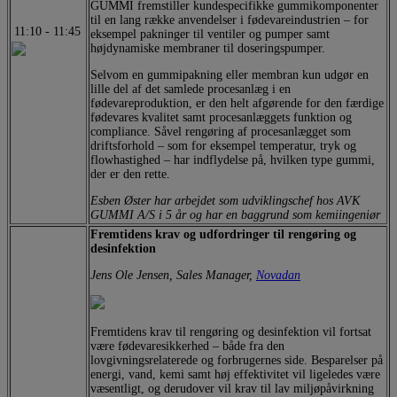
GUMMI fremstiller kundespecifikke gummikomponenter
til en lang række anvendelser i fødevareindustrien – for
11:10
-
11:45
eksempel pakninger til ventiler og pumper samt
højdynamiske membraner til doseringspumper.
Selvom en gummipakning eller membran kun udgør en
lille del af det samlede procesanlæg i en
fødevareproduktion, er den helt afgørende for den færdige
fødevares kvalitet samt procesanlæggets funktion og
compliance. Såvel rengøring af procesanlægget som
driftsforhold – som for eksempel temperatur, tryk og
flowhastighed – har indflydelse på, hvilken type gummi,
der er den rette.
Esben Øster har arbejdet som udviklingschef hos AVK
GUMMI A/S i 5 år og har en baggrund som kemiingeniør
Fremtidens krav og udfordringer til rengøring og
desinfektion
Jens Ole Jensen, Sales Manager,
Novadan
Fremtidens krav til rengøring og desinfektion vil fortsat
være fødevaresikkerhed – både fra den
lovgivningsrelaterede og forbrugernes side. Besparelser på
energi, vand, kemi samt høj effektivitet vil ligeledes være
væsentligt, og derudover vil krav til lav miljøpåvirkning