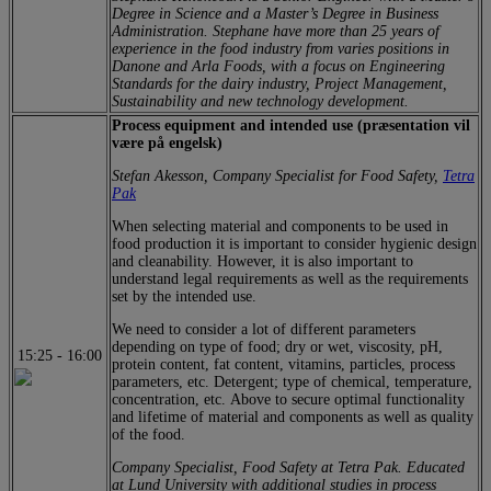
Degree in Science and a Master’s Degree in Business
Administration. Stephane have more than 25 years of
experience in the food industry from varies positions in
Danone and Arla Foods, with a focus on Engineering
Standards for the dairy industry, Project Management,
Sustainability and new technology development.
Process equipment and intended use (præsentation vil
være på engelsk)
Stefan Akesson, Company Specialist for Food Safety,
Tetra
Pak
When selecting material and components to be used in
food production it is important to consider hygienic design
and cleanability. However, it is also important to
understand legal requirements as well as the requirements
set by the intended use.
We need to consider a lot of different parameters
depending on type of food; dry or wet, viscosity, pH,
15:25
-
16:00
protein content, fat content, vitamins, particles, process
parameters, etc. Detergent; type of chemical, temperature,
concentration, etc. Above to secure optimal functionality
and lifetime of material and components as well as quality
of the food.
Company Specialist, Food Safety at Tetra Pak. Educated
at Lund University with additional studies in process