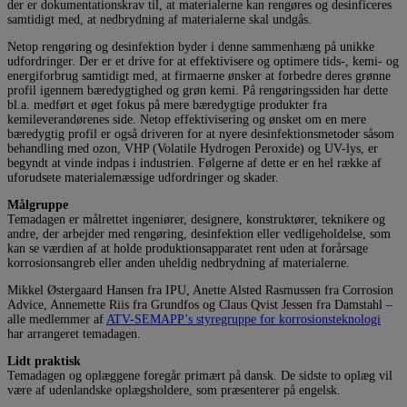
der er dokumentationskrav til, at materialerne kan rengøres og desinficeres
samtidigt med, at nedbrydning af materialerne skal undgås.
Netop rengøring og desinfektion byder i denne sammenhæng på unikke
udfordringer. Der er et drive for at effektivisere og optimere tids-, kemi- og
energiforbrug samtidigt med, at firmaerne ønsker at forbedre deres grønne
profil igennem bæredygtighed og grøn kemi. På rengøringssiden har dette
bl.a. medført et øget fokus på mere bæredygtige produkter fra
kemileverandørenes side. Netop effektivisering og ønsket om en mere
bæredygtig profil er også driveren for at nyere desinfektionsmetoder såsom
behandling med ozon, VHP (Volatile Hydrogen Peroxide) og UV-lys, er
begyndt at vinde indpas i industrien. Følgerne af dette er en hel række af
uforudsete materialemæssige udfordringer og skader.
Målgruppe
Temadagen er målrettet ingeniører, designere, konstruktører, teknikere og
andre, der arbejder med rengøring, desinfektion eller vedligeholdelse, som
kan se værdien af at holde produktionsapparatet rent uden at forårsage
korrosionsangreb eller anden uheldig nedbrydning af materialerne.
Mikkel Østergaard Hansen fra IPU, Anette Alsted Rasmussen fra Corrosion
Advice, Annemette Riis fra Grundfos og Claus Qvist Jessen fra Damstahl –
alle medlemmer af
ATV-SEMAPP’s styregruppe for korrosionsteknologi
har arrangeret temadagen.
Lidt praktisk
Temadagen og oplæggene foregår primært på dansk. De sidste to oplæg vil
være af udenlandske oplægsholdere, som præsenterer på engelsk.