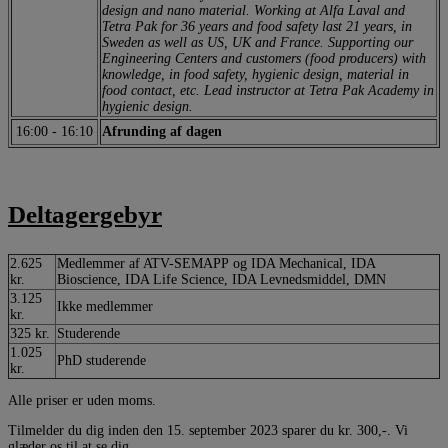
design and nano material. Working at Alfa Laval and
Tetra Pak for 36 years and food safety last 21 years, in
Sweden as well as US, UK and France. Supporting our
Engineering Centers and customers (food producers) with
knowledge, in food safety, hygienic design, material in
food contact, etc. Lead instructor at Tetra Pak Academy in
hygienic design.
16:00
-
16:10
Afrunding af dagen
Deltagergebyr
2.625
Medlemmer af ATV-SEMAPP og IDA Mechanical, IDA
kr.
Bioscience, IDA Life Science, IDA Levnedsmiddel, DMN
3.125
Ikke medlemmer
kr.
325 kr.
Studerende
1.025
PhD studerende
kr.
Alle priser er uden moms.
Tilmelder du dig inden den
15. september 2023 sparer du kr. 300,-. Vi
glæder os til at se dig.