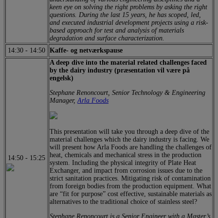
keen eye on solving the right problems by asking the right
questions. During the last 15 years, he has scoped, led,
and executed industrial development projects using a risk-
based approach for test and analysis of materials
degradation and surface characterization.
14:30
-
14:50
Kaffe- og netværkspause
A deep dive into the material related challenges faced
by the dairy industry (præsentation vil være på
engelsk)
Stephane Renoncourt, Senior Technology & Engineering
Manager,
Arla Foods
This presentation will take you through a deep dive of the
material challenges which the dairy industry is facing. We
will present how Arla Foods are handling the challenges of
heat, chemicals and mechanical stress in the production
14:50
-
15:25
system. Including the physical integrity of Plate Heat
Exchanger, and impact from corrosion issues due to the
strict sanitation practices. Mitigating risk of contamination
from foreign bodies from the production equipment. What
are “fit for purpose” cost effective, sustainable materials as
alternatives to the traditional choice of stainless steel?
Stephane Renoncourt is a Senior Engineer with a Master’s