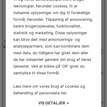
teknologier, herunder cookies, til at
Effective disinfection practices play a crucial role in
indsamle oplysninger om dig til forskellige
various industries, especially within the field of pharma.
formål, herunder: Tilpasning af annoncering,
While ethanol has long been established as a commonly
used disinfection method, the increasing focus on
bedre brugeroplevelse, funktionalitet,
sustainability, efficiency, and operator safety necessitates
exploring alternative approaches. Ultraviolet (UV) light
statistik og marketing. Disse oplysninger
has emerged as a promising candidate for ethanol-free
disinfection.
kan blive delt med annoncerings- og
13:20
-
13:55
analysepartnere, som kan kombinere dem
This presentation aims to provide an overview of UV
surface disinfection, describing its advantages, limitations,
med data, du tidligere har givet dem eller
and material challenges (degradation and transparency). A
comparative analysis of various light source technologies
de har indsamlet gennem din brug af deres
will be provided, along with a discussion on the safety
considerations associated with UV light. Finally, the
tjenester. Ved at klikke på 'OK' giver du
presentation will showcase promising applications of UV
samtykke til disse formål.
disinfection within clean-room environment, emphasizing
its practical implementation.
Mahmoud Tawfieq is a senior physicist at Novo Nordisk,
Læs mere om vores brug af cookies og
specializing in UV decontamination. With a broad
background in optics and nanotechnology, Mahmoud
behandling af persondata
her
.
brings extensive academic experience from Denmark and
abroad. He is dedicated to reducing risk contamination
VIS
DETALJER
and implementing UV technology within a GMP setting to
ensure a safe and sterile environment.