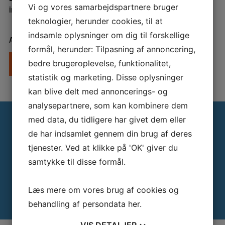
Vi og vores samarbejdspartnere bruger
indtast venligst din adgangskode nedenfor:
teknologier, herunder cookies, til at
indsamle oplysninger om dig til forskellige
Adgangskode:
formål, herunder: Tilpasning af annoncering,
bedre brugeroplevelse, funktionalitet,
statistik og marketing. Disse oplysninger
kan blive delt med annoncerings- og
analysepartnere, som kan kombinere dem
med data, du tidligere har givet dem eller
de har indsamlet gennem din brug af deres
tjenester. Ved at klikke på 'OK' giver du
samtykke til disse formål.
Modtag vores nyhedsbrev
Få seneste nyt fra Teknologisk Videndeling
Læs mere om vores brug af cookies og
behandling af persondata
her
.