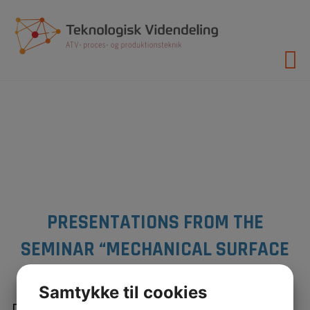
Hop
til
indholdet
PRESENTATIONS FROM THE
SEMINAR “MECHANICAL SURFACE
PROPERTIES”
Samtykke til cookies
Dette indhold er adgangskodebeskyttet. For at se det,